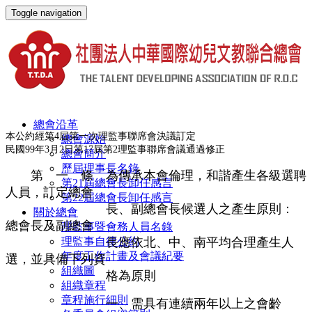
Toggle navigation
總會沿革
本公約經第4屆第一次理監事聯席會決議訂定
總會源始
民國99年3月2日第17屆第2理監事聯席會議通過修正
總會簡介
歷屆理事長名錄
第 一 條 為傳承本會倫理，和諧產生各級選聘
第21屆總會長卸任感言
人員，訂定總會
第22屆總會長卸任感言
長、副總會長候選人之產生原則：
關於總會
總會長及副總會
理監事暨會務人員名錄
長應依北、中、南平均合理產生人
理監事自律公約
年度工作計畫及會議紀要
選，並具備下列資
組織圖
格為原則
組織章程
章程施行細則
一、需具有連續兩年以上之會齡