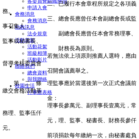
各委員會組織簡則
二、已履行本會章程所規定之各項義
申請入會
務。
會務消息
三、總會長應曾任本會副總會長或監
會務消息
事召集人；
幼教訊息
副總會長應曾任本會常務理事、
法令規章
活動花絮
監事或秘書長、
活動花絮
財務長為原則。
班級相簿
若無法依上項原則推薦人選時，應由
活動影片
督導考核委員會
聯絡我們
召開會議薦舉之。
總會資料
與我聯絡
第 二 條 理監事應於當選後第一次正式會議前
校園生活
繳交會務活動基
行事曆表格
金：
理事長參萬元、副理事長壹萬元，常
務理、監事伍仟
元，理、監事、秘書長、財務長參仟
元。
前項捐款每年繳納一次，由秘書處負