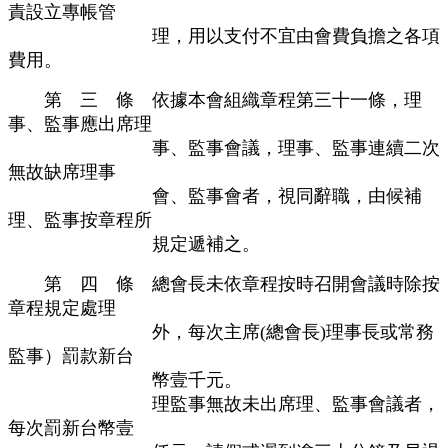
責設立專帳管
理，用以支付不宜由會費負擔之各項
費用。
第 三 條 依據本會組織章程第三十一條，理
事、監事應出席理
事、監事會議，理事、監事連續二次
無故缺席理事
會、監事會者，視同辭職，由候補
理、監事按章程所
規定遞補之。
第 四 條
總會長未依章程按時召開會議時除按
章程規定處理
外，每次主席(總會長)理事長或常務
監事）罰款新台
幣壹千元。
理監事無故未出席理、監事會議者，
每次罰新台幣壹