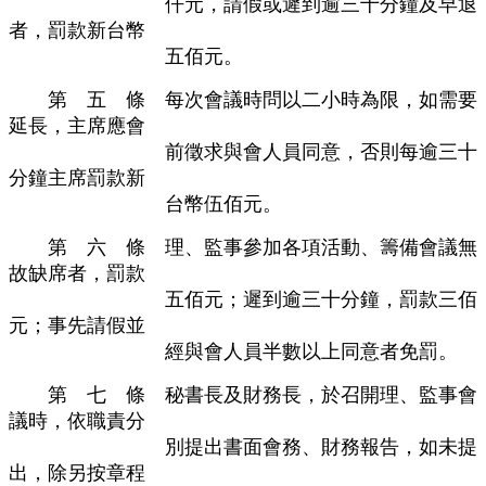
仟元，請假或遲到逾三十分鐘及早退
者，罰款新台幣
五佰元。
第 五 條 每次會議時問以二小時為限，如需要
延長，主席應會
前徵求與會人員同意，否則每逾三十
分鐘主席罰款新
台幣伍佰元。
第 六 條 理、監事參加各項活動、籌備會議無
故缺席者，罰款
五佰元；遲到逾三十分鐘，罰款三佰
元；事先請假並
經與會人員半數以上同意者免罰。
第 七 條
秘書長及財務長，於召開理、監事會
議時，依職責分
別提出書面會務、財務報告，如未提
出，除另按章程