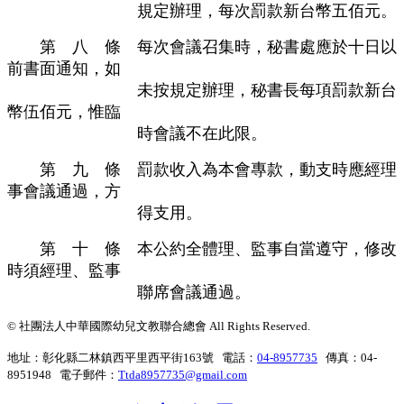
規定辦理，每次罰款新台幣五佰元。
第 八 條
每次會議召集時，秘書處應於十日以
前書面通知，如
未按規定辦理，秘書長每項罰款新台
幣伍佰元，惟臨
時會議不在此限。
第 九 條
罰款收入為本會專款，動支時應經理
事會議通過，方
得支用。
第 十 條
本公約全體理、監事自當遵守，修改
時須經理、監事
聯席會議通過。
© 社團法人中華國際幼兒文教聯合總會 All Rights Reserved.
地址：彰化縣二林鎮西平里西平街163號 電話：
04-8957735
傳真：04-
8951948 電子郵件：
Ttda8957735@gmail.com