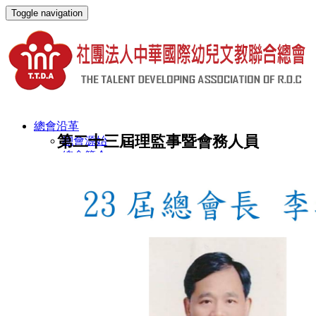
Toggle navigation
總會沿革
第二十三屆理監事暨會務人員
總會源始
總會簡介
歷屆理事長名錄
第21屆總會長卸任感言
第22屆總會長卸任感言
關於總會
理監事暨會務人員名錄
理監事自律公約
年度工作計畫及會議紀要
組織圖
組織章程
章程施行細則