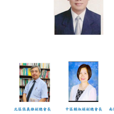
各委員會組織簡則
申請入會
會務消息
會務消息
幼教訊息
法令規章
活動花絮
活動花絮
班級相簿
活動影片
聯絡我們
總會資料
與我聯絡
校園生活
行事曆表格