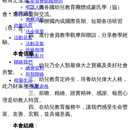
教育之交流。
各委員會組織簡則
二、與各國幼兒教育團體或蒙氏學（協）
申請入會
會務消息
會，進行締盟與交流。
會務消息
三、舉辦國內或國際長期、短期各項研習
幼教訊息
（班）會。
法令規章
四、進行會員教學觀摩與聯誼，分享教學經
活動花絮
驗。
活動花絮
班級相簿
本會信條
：
活動影片
聯絡我們
一、幼兒乃全人類最偉大之寶藏及美好社會
總會資料
所繫。
與我聯絡
二、幼兒教育定終生，培養幼兒偉大人格，
校園生活
此乃財富所不及。
行事曆表格
三、前瞻、精緻、踏實精神、感謝、報恩心
理是幼教人特質。
四、在幼兒教育服務中，讓我們感受生命豐
富、友善、宏觀，並具備意義。
本會組織
：