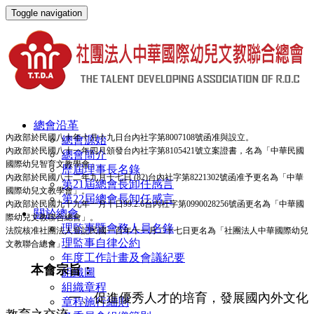
Toggle navigation
總會沿革
內政部於民國八十年十月十九日台內社字第8007108號函准與設立。
總會源始
內政部於民國八十一年四月頒發台內社字第8105421號立案證書，名為「中華民國
總會簡介
國際幼兒智育文教學會」。
歷屆理事長名錄
內政部於民國八十二年九月十七日 (82)台內社字第8221302號函准予更名為「中華
第21屆總會長卸任感言
國際幼兒文教學會」。
第22屆總會長卸任感言
內政部於民國九十九年一月十日99.2.6台內社字第0990028256號函更名為「中華國
關於總會
際幼兒文教聯合總會」。
理監事暨會務人員名錄
法院核准社團法人登記民國一百年十一月二十七日更名為「社團法人中華國際幼兒
理監事自律公約
文教聯合總會」。
年度工作計畫及會議紀要
本會宗旨：
組織圖
組織章程
一、促進優秀人才的培育，發展國內外文化
章程施行細則