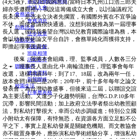
各委員會組織簡則
(4天3夜)，而說出我的意見(當時日本九州江口浩三郎夫
申請入會
婦亦受邀觀禮)；我說這籌備成立大會，以討論議程冗
會務消息
長未決，是否未立決者先擱置，有國際外賓在不宜爭論
會務消息
不休，而使會議很快通過。沒想到就被推為第一屆理事
幼教訊息
長人選，彼時我希望台灣以幼兒教育國際論壇為務，本
法令規章
會以幼教學術論文平台自許，會務單純化而獲得支持，
活動花絮
即擔起理事長責任。
活動花絮
班級相簿
後來，我將本會組織，理、監事成員，人數各三分
活動影片
之ㄧ，理事長人選由北.中.南輪流擔任，理監事會每年
聯絡我們
總會資料
改選，這樣持續16年；到了17、18屆，改為兩年一任，
與我聯絡
故本會到18屆已是20年；20年中，前十多年每年之論文
校園生活
發表會，為台灣幼教盛事，但後來這二屆，以聯誼交誼
行事曆表格
為主要活動。又逢少子化趨勢明顯，台灣G.D.P.10多年
沉滯，影響民間活動；加上政府立法學者祭出幼教照顧
法，對私幼打擊很大，幸而公幼步調緩進；特別公立國
小附幼太有保障，有恃無恐，在資源各方面立足點不公
平之下，事實上是私幼發展是關鍵危機期。而文教協會
亦不能置身事外，應扮演私幼學術經驗分享，增強私幼