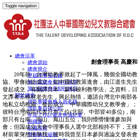
Toggle navigation
總會沿革
創會理事長 高慶和
總會源始
總會簡介
20年前，台灣幼教界掀起了一陣風，幾個全國幼教
歷屆理事長名錄
協、學會紛紛成立，如中國幼教策進會，由江道生先生
第21屆總會長卸任感言
第22屆總會長卸任感言
發起成立，有翻譯日本「蒙特梭利教學法」之資料，日
關於總會
文譯者王棟材老先生，興起熱情，邀請台灣北中南部各
理監事暨會務人員名錄
地私立幼稚園，發起成立「中華國際幼兒文教學會」；
理監事自律公約
彼時台灣南區代表只有三位(北部、中部皆40多位)，南
年度工作計畫及會議紀要
部只有台南、岡山、鳳山五位，我則懵懵懂懂參加與
組織圖
會；但因成立大會中理事長人選中北部相持不下，王棟
組織章程
材前輩突然推舉我，彼時我曾至日本參與過論文發表會
章程施行細則