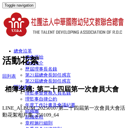
Toggle navigation
總會沿革
總會源始
活動花絮
總會簡介
歷屆理事長名錄
第21屆總會長卸任感言
回列表
第22屆總會長卸任感言
關於總會
相簿名稱: 第二十四屆第一次會員大會
理監事暨會務人員名錄
理監事自律公約
年度工作計畫及會議紀要
LINE_ALBUM_20250107第二十四屆第一次會員大會活
組織圖
動花絮相片集_250109_64
組織章程
章程施行細則